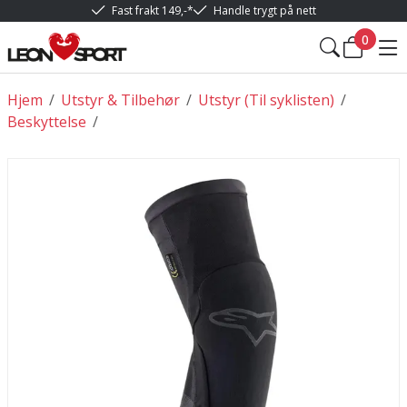
Fast frakt 149,-*
Handle trygt på nett
0
Hjem
/
Utstyr & Tilbehør
/
Utstyr (Til syklisten)
/
Beskyttelse
/