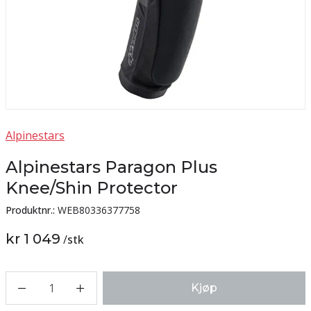
Alpinestars
Alpinestars Paragon Plus
Knee/Shin Protector
Produktnr.:
WEB80336377758
kr 1 049
/
stk
1
Kjøp