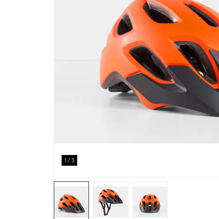
1
/
3