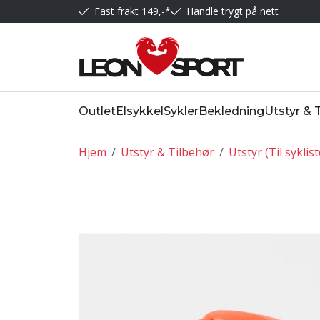
Fast frakt 149,-*
Handle trygt på nett
Outlet
Elsykkel
Sykler
Bekledning
Utstyr & 
Hjem
/
Utstyr & Tilbehør
/
Utstyr (Til syklis