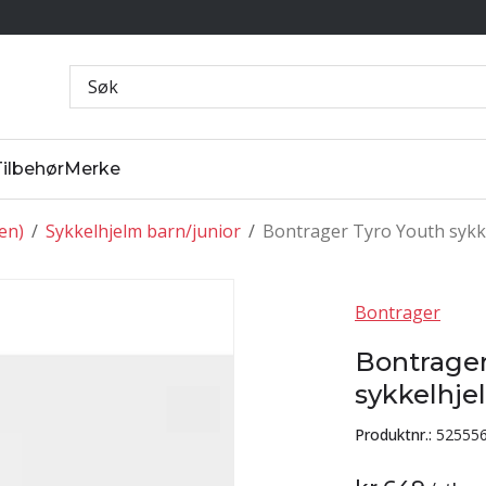
Tilbehør
Merke
ten)
/
Sykkelhjelm barn/junior
/
Bontrager Tyro Youth sykk
Bontrager
Bontrager
sykkelhje
Produktnr.:
52555