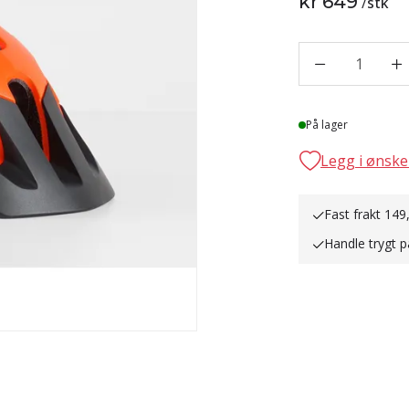
kr 649
/
stk
1
Lager
På lager
Legg i ønske
Fast frakt 149
Handle trygt p