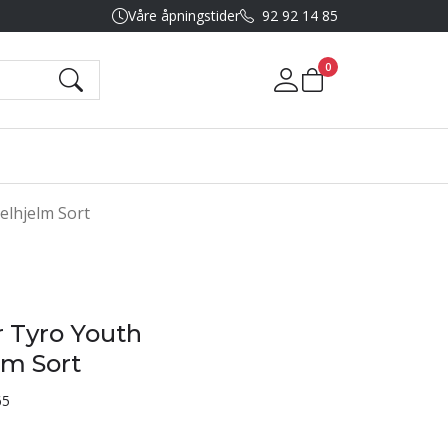
Våre åpningstider
92 92 14 85
0
Mine sider
elhjelm Sort
 Tyro Youth
lm Sort
65