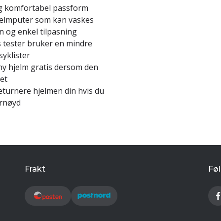
 og komfortabel passform
jelmputer som kan vaskes
n og enkel tilpasning
tester bruker en mindre
syklister
ny hjelm gratis dersom den
ret
eturnere hjelmen din hvis du
ornøyd
Frakt
Føl