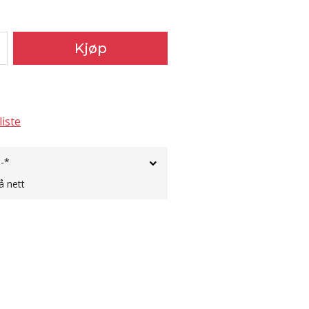
Kjøp
liste
,-*
å nett