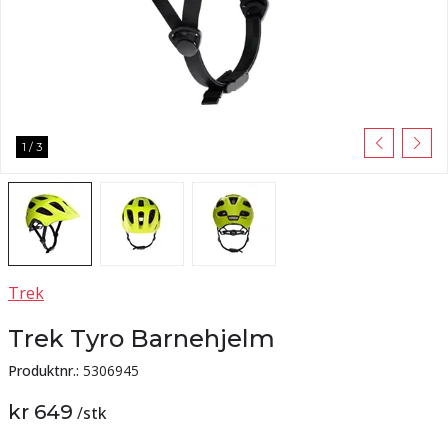
1
/
3
Trek
Trek Tyro Barnehjelm
Produktnr.:
5306945
kr 649
/
stk