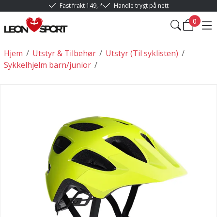
Fast frakt 149,-*
Handle trygt på nett
0
Hjem
/
Utstyr & Tilbehør
/
Utstyr (Til syklisten)
/
Sykkelhjelm barn/junior
/