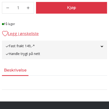
1
Kjøp
Lager
På lager
Legg i ønskeliste
Fast frakt 149,-*
Handle trygt på nett
Beskrivelse