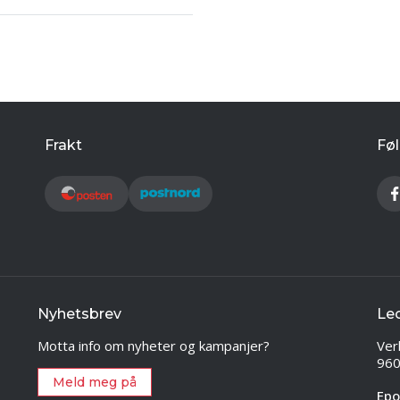
Frakt
Føl
Nyhetsbrev
Le
Motta info om nyheter og kampanjer?
Ver
960
Meld meg på
Epo