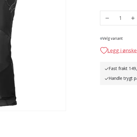
1
Lager
Velg variant
Legg i ønske
Fast frakt 149
Handle trygt p