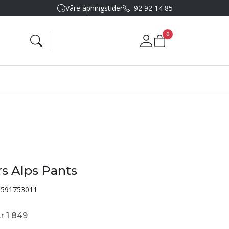
Våre åpningstider
92 92 14 85
0
Mine sider
rs Alps Pants
591753011
r 1 849