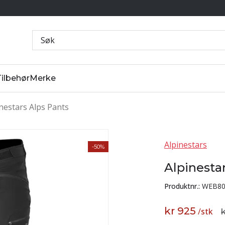
Tilbehør
Merke
nestars Alps Pants
Alpinestars
-50%
Alpinesta
Produktnr.:
WEB80
kr 925
/
stk
k