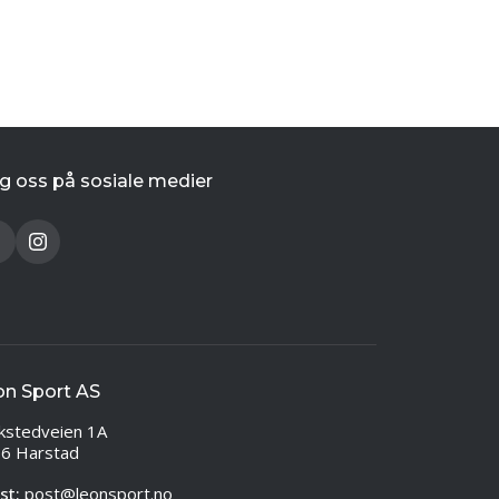
g oss på sosiale medier
on Sport AS
kstedveien 1A
6 Harstad
st:
post@leonsport.no