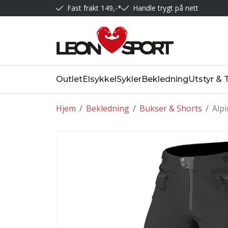
Fast frakt 149,-*
Handle trygt på nett
Outlet
Elsykkel
Sykler
Bekledning
Utstyr & 
Hjem
/
Bekledning
/
Bukser & Shorts
/
Alpi