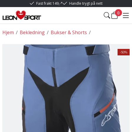
Fast frakt 149,-*
Handle trygt på nett
0
Hjem
/
Bekledning
/
Bukser & Shorts
/
-50%