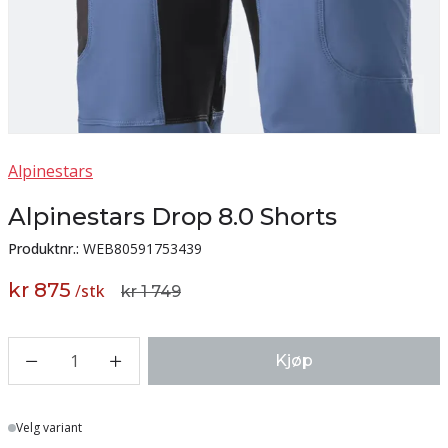
Alpinestars
Alpinestars Drop 8.0 Shorts
Produktnr.:
WEB80591753439
kr 875
/
stk
kr 1 749
1
Kjøp
Lager
Velg variant