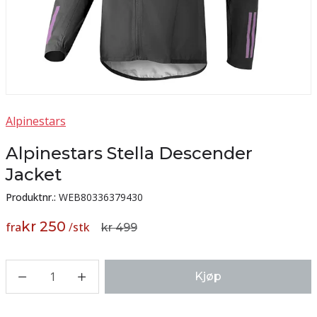
Alpinestars
Alpinestars Stella Descender
Jacket
Produktnr.:
WEB80336379430
kr 250
fra
/
stk
kr 499
1
Kjøp