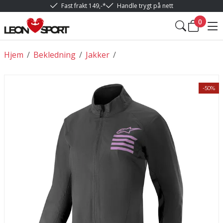
Fast frakt 149,-*
Handle trygt på nett
0
Hjem
/
Bekledning
/
Jakker
/
-50%