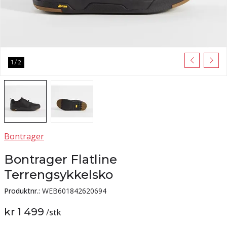
1
/
2
Bontrager
Bontrager Flatline
Terrengsykkelsko
Produktnr.:
WEB601842620694
kr 1 499
/
stk