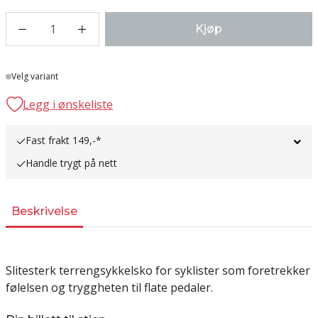
1
Kjøp
Lager
Velg variant
Legg i ønskeliste
Fast frakt 149,-*
Handle trygt på nett
Beskrivelse
Slitesterk terrengsykkelsko for syklister som foretrekker
følelsen og tryggheten til flate pedaler.