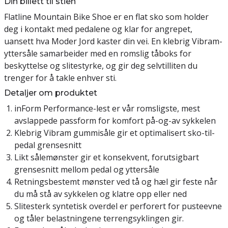
Din billett til stien
Flatline Mountain Bike Shoe er en flat sko som holder
deg i kontakt med pedalene og klar for angrepet,
uansett hva Moder Jord kaster din vei. En klebrig Vibram-
yttersåle samarbeider med en romslig tåboks for
beskyttelse og slitestyrke, og gir deg selvtilliten du
trenger for å takle enhver sti.
Detaljer om produktet
inForm Performance-lest er vår romsligste, mest
avslappede passform for komfort på-og-av sykkelen
Klebrig Vibram gummisåle gir et optimalisert sko-til-
pedal grensesnitt
Likt sålemønster gir et konsekvent, forutsigbart
grensesnitt mellom pedal og yttersåle
Retningsbestemt mønster ved tå og hæl gir feste når
du må stå av sykkelen og klatre opp eller ned
Slitesterk syntetisk overdel er perforert for pusteevne
og tåler belastningene terrengsyklingen gir.