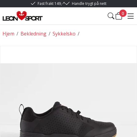
Fast frakt 149,-*
Handle trygt på nett
0
Hjem
/
Bekledning
/
Sykkelsko
/