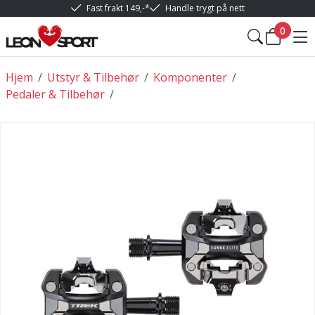
Fast frakt 149,-*
Handle trygt på nett
0
Hjem
/
Utstyr & Tilbehør
/
Komponenter
/
Pedaler & Tilbehør
/