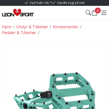
Fast frakt 149,-*
Handle trygt på nett
0
Hjem
/
Utstyr & Tilbehør
/
Komponenter
/
Pedaler & Tilbehør
/