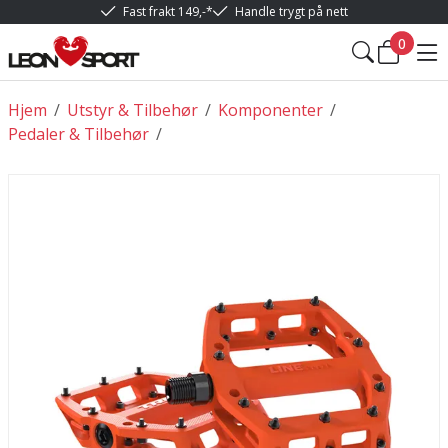
Fast frakt 149,-*
Handle trygt på nett
0
Hjem
/
Utstyr & Tilbehør
/
Komponenter
/
Pedaler & Tilbehør
/