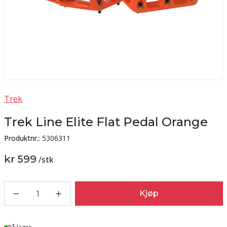
Trek
Trek Line Elite Flat Pedal Orange
Produktnr.:
5306311
kr 599
/
stk
1
Kjøp
Lager