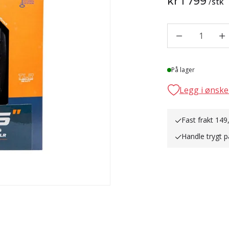
kr 1 799
/
stk
1
Lager
På lager
Legg i ønske
Fast frakt 149
Handle trygt p