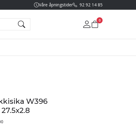
Våre åpningstider
92 92 14 85
0
Mine sider
kkisika W396
27.5x2.8
00