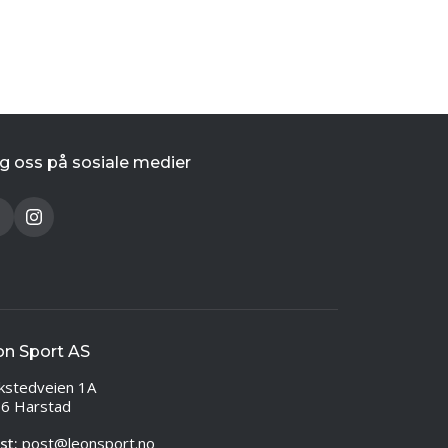
g oss på sosiale medier
on Sport AS
kstedveien 1A
6 Harstad
st:
post@leonsport.no