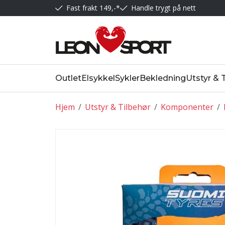
Fast frakt 149,-*
Handle trygt på nett
Outlet
Elsykkel
Sykler
Bekledning
Utstyr & 
Hjem
/
Utstyr & Tilbehør
/
Komponenter
/