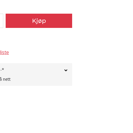
Kjøp
liste
,-*
å nett