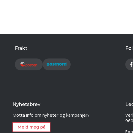
Frakt
Føl
Nyhetsbrev
Le
Motta info om nyheter og kampanjer?
Ver
960
Meld meg på
Epo