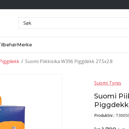
Tilbehør
Merke
Piggdekk
/
Suomi Piikkisika W396 Piggdekk 27.5x2.8
Suomi Tyres
Suomi Pii
Piggdekk 
Produktnr.:
T3005