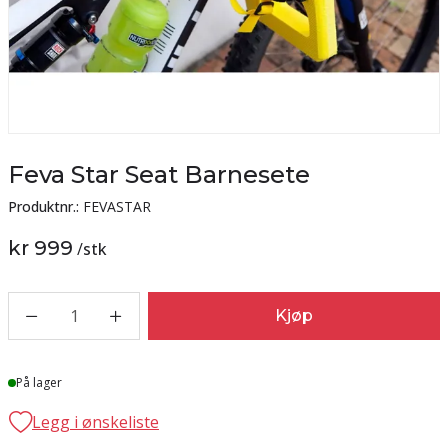
Feva Star Seat Barnesete
Produktnr.:
FEVASTAR
kr 999
/
stk
1
Kjøp
Lager
På lager
Legg i ønskeliste