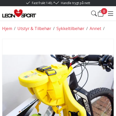
Fast frakt 149,-*
Handle trygt på nett
0
Hjem
/
Utstyr & Tilbehør
/
Sykkeltilbehør
/
Annet
/