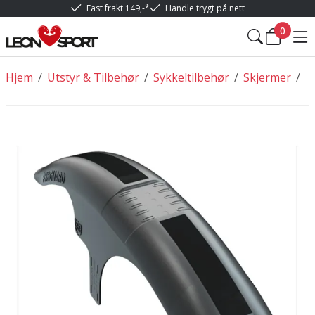
Fast frakt 149,-*
Handle trygt på nett
0
Hjem
/
Utstyr & Tilbehør
/
Sykkeltilbehør
/
Skjermer
/