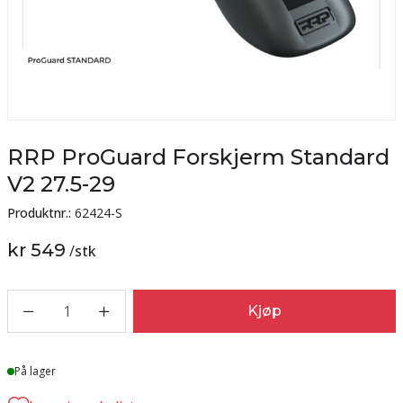
RRP ProGuard Forskjerm Standard
V2 27.5-29
Produktnr.:
62424-S
kr 549
/
stk
1
Kjøp
Lager
På lager