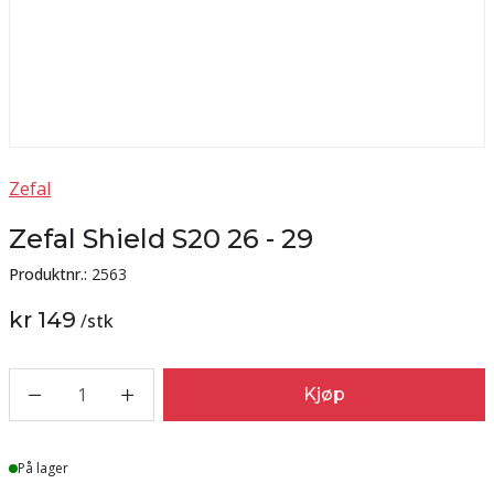
Zefal
Zefal Shield S20 26 - 29
Produktnr.:
2563
kr 149
/
stk
1
Kjøp
Lager
På lager