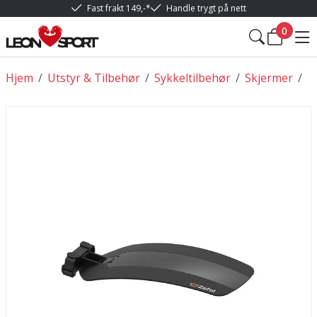
Fast frakt 149,-*
Handle trygt på nett
0
Hjem
/
Utstyr & Tilbehør
/
Sykkeltilbehør
/
Skjermer
/