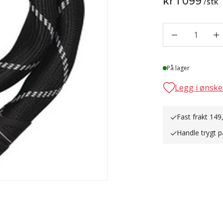
kr 1 099
/
stk
1
Lager
På lager
Legg i ønske
Fast frakt 149
Handle trygt p