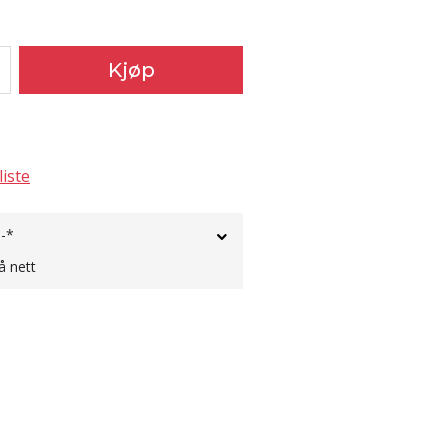
Kjøp
liste
,-*
å nett