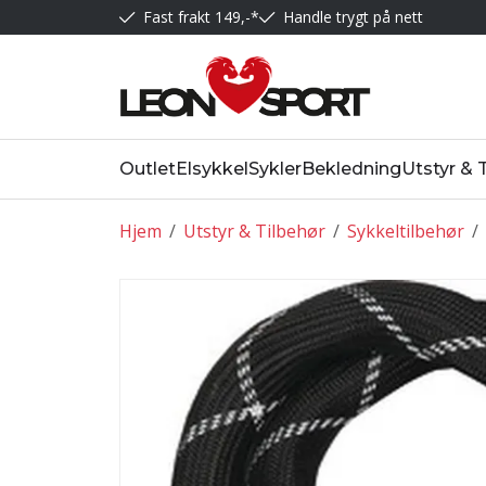
Fast frakt 149,-*
Handle trygt på nett
Outlet
Elsykkel
Sykler
Bekledning
Utstyr & 
Hjem
/
Utstyr & Tilbehør
/
Sykkeltilbehør
/