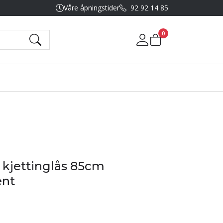
Våre åpningstider
92 92 14 85
0
Mine sider
 kjettinglås 85cm
ent