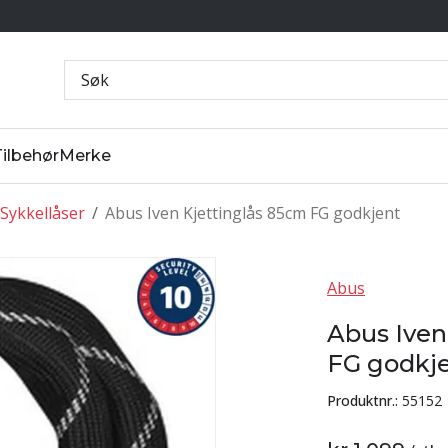
Tilbehør
Merke
Sykkellåser
/
Abus Iven Kjettinglås 85cm FG godkjent
Abus
Abus Iven
FG godkj
Produktnr.:
55152