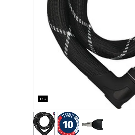
1
/
3