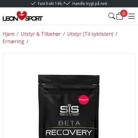
Fast frakt 149,-*
Handle trygt på nett
0
Hjem
/
Utstyr & Tilbehør
/
Utstyr (Til syklisten)
/
Ernæring
/