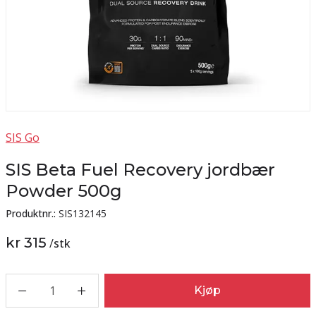
SIS Go
SIS Beta Fuel Recovery jordbær
Powder 500g
Produktnr.:
SIS132145
kr 315
/
stk
1
Kjøp