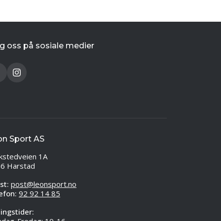
g oss på sosiale medier
on Sport AS
kstedveien 1A
6 Harstad
st:
post@leonsport.no
efon:
92 92 14 85
ingstider: