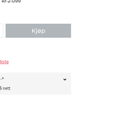
kr 2 099
Kjøp
liste
,-*
å nett