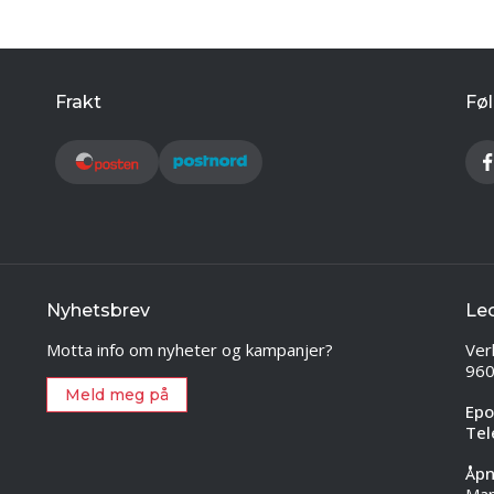
Frakt
Føl
Nyhetsbrev
Le
Motta info om nyheter og kampanjer?
Ver
960
Meld meg på
Epo
Tel
Åpn