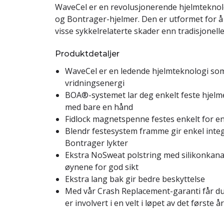
WaveCel er en revolusjonerende hjelmteknolo
og Bontrager-hjelmer. Den er utformet for å
visse sykkelrelaterte skader enn tradisjonell
Produktdetaljer
WaveCel er en ledende hjelmteknologi som
vridningsenergi
BOA®-systemet lar deg enkelt feste hjel
med bare en hånd
Fidlock magnetspenne festes enkelt for e
Blendr festesystem framme gir enkel int
Bontrager lykter
Ekstra NoSweat polstring med silikonkanal
øynene for god sikt
Ekstra lang bak gir bedre beskyttelse
Med vår Crash Replacement-garanti får du
er involvert i en velt i løpet av det første 