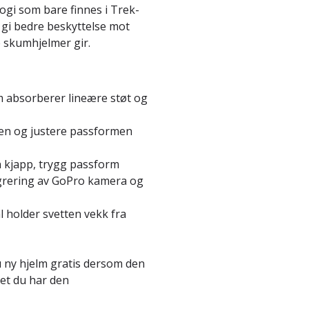
gi som bare finnes i Trek-
 gi bedre beskyttelse mot
e skumhjelmer gir.
 absorberer lineære støt og
men og justere passformen
n kjapp, trygg passform
egrering av GoPro kamera og
 holder svetten vekk fra
 ny hjelm gratis dersom den
året du har den