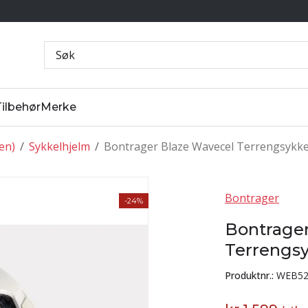
Tilbehør
Merke
ten)
/
Sykkelhjelm
/
Bontrager Blaze Wavecel Terrengsykke
Bontrager
-24%
Bontrager
Terrengs
Produktnr.:
WEB52