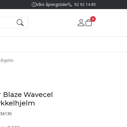
Våre åpningstider
92 92 14 85
0
Mine sider
lhjelm
 Blaze Wavecel
ykkelhjelm
56130