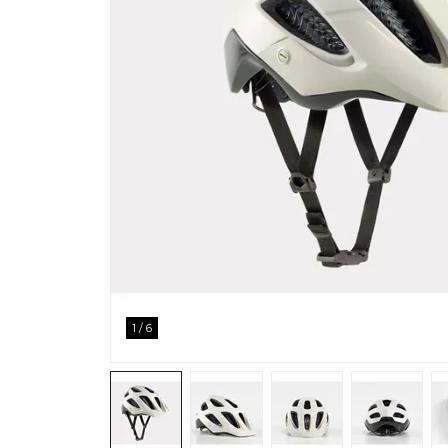
1
/
6