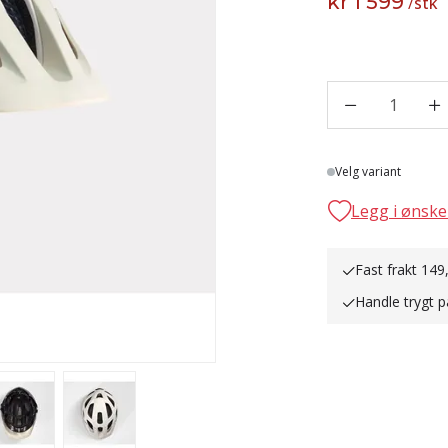
kr 1 599
/
stk
1
Lager
Velg variant
Legg i ønske
Fast frakt 149
Handle trygt p