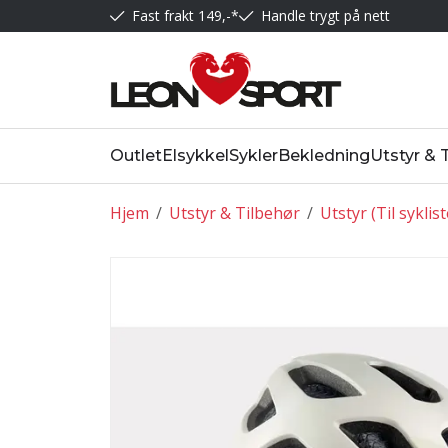
Fast frakt 149,-*
Handle trygt på nett
Outlet
Elsykkel
Sykler
Bekledning
Utstyr & 
Hjem
/
Utstyr & Tilbehør
/
Utstyr (Til syklis