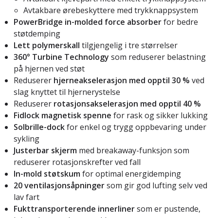
Avtakbare ørebeskyttere med trykknappsystem
PowerBridge in-molded force absorber
for bedre
støtdemping
Lett polymerskall
tilgjengelig i tre størrelser
360° Turbine Technology
som reduserer belastning
på hjernen ved støt
Reduserer
hjerneakselerasjon med opptil 30 %
ved
slag knyttet til hjernerystelse
Reduserer
rotasjonsakselerasjon med opptil 40 %
Fidlock magnetisk spenne
for rask og sikker lukking
Solbrille-dock
for enkel og trygg oppbevaring under
sykling
Justerbar skjerm
med breakaway-funksjon som
reduserer rotasjonskrefter ved fall
In-mold støtskum
for optimal energidemping
20 ventilasjonsåpninger
som gir god lufting selv ved
lav fart
Fukttransporterende innerliner
som er pustende,