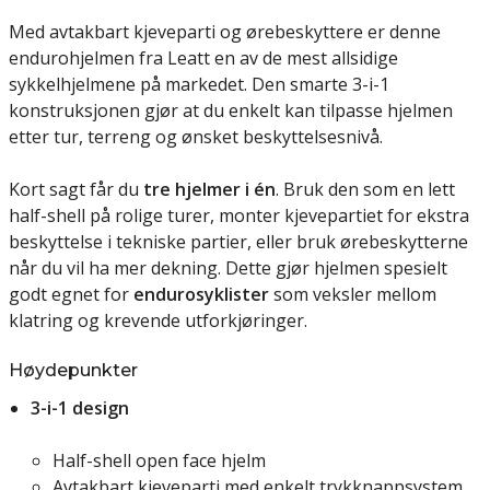
Med avtakbart kjeveparti og ørebeskyttere er denne
endurohjelmen fra Leatt en av de mest allsidige
sykkelhjelmene på markedet. Den smarte 3-i-1
konstruksjonen gjør at du enkelt kan tilpasse hjelmen
etter tur, terreng og ønsket beskyttelsesnivå.
Kort sagt får du
tre hjelmer i én
. Bruk den som en lett
half-shell på rolige turer, monter kjevepartiet for ekstra
beskyttelse i tekniske partier, eller bruk ørebeskytterne
når du vil ha mer dekning. Dette gjør hjelmen spesielt
godt egnet for
endurosyklister
som veksler mellom
klatring og krevende utforkjøringer.
Høydepunkter
3-i-1 design
Half-shell open face hjelm
Avtakbart kjeveparti med enkelt trykknappsystem