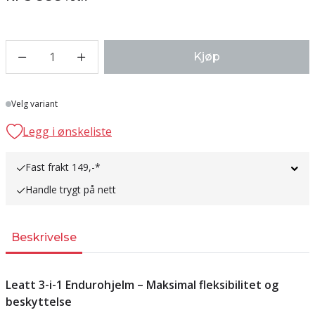
1
Kjøp
Lager
Velg variant
Legg i ønskeliste
Fast frakt 149,-*
Handle trygt på nett
Beskrivelse
Leatt 3-i-1 Endurohjelm – Maksimal fleksibilitet og
beskyttelse