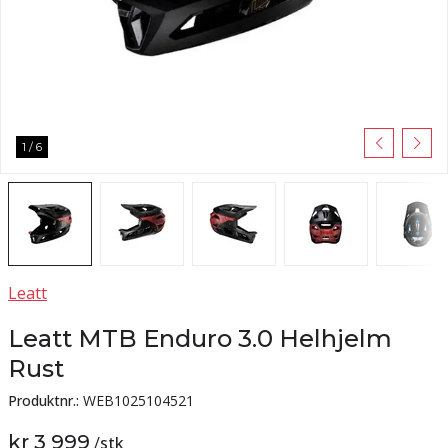
1
/
6
Leatt
Leatt MTB Enduro 3.0 Helhjelm
Rust
Produktnr.:
WEB1025104521
kr 3 999
/
stk