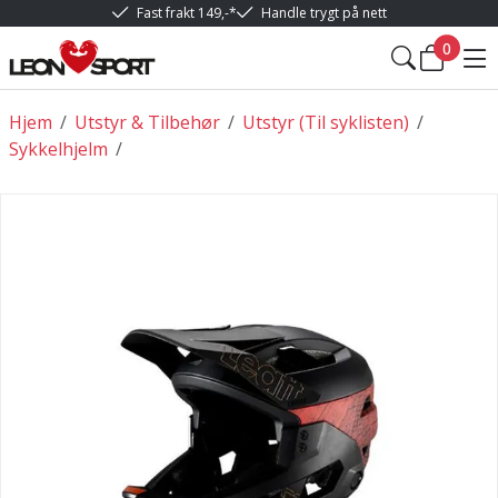
Fast frakt 149,-*
Handle trygt på nett
0
Hjem
/
Utstyr & Tilbehør
/
Utstyr (Til syklisten)
/
Sykkelhjelm
/