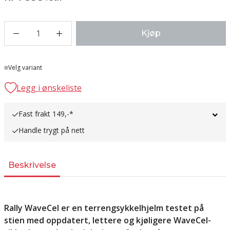
1
Kjøp
Lager
Velg variant
Legg i ønskeliste
Fast frakt 149,-*
Handle trygt på nett
Beskrivelse
Rally WaveCel er en terrengsykkelhjelm testet på
stien med oppdatert, lettere og kjøligere WaveCel-