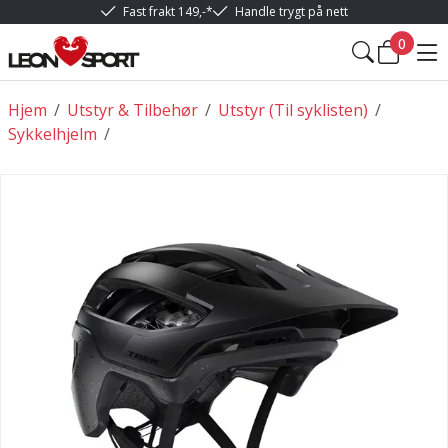
Fast frakt 149,-*
Handle trygt på nett
0
Hjem
/
Utstyr & Tilbehør
/
Utstyr (Til syklisten)
/
Sykkelhjelm
/