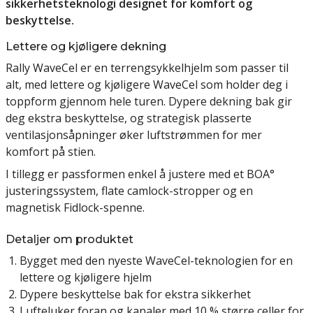
sikkerhetsteknologi designet for komfort og
beskyttelse.
Lettere og kjøligere dekning
Rally WaveCel er en terrengsykkelhjelm som passer til
alt, med lettere og kjøligere WaveCel som holder deg i
toppform gjennom hele turen. Dypere dekning bak gir
deg ekstra beskyttelse, og strategisk plasserte
ventilasjonsåpninger øker luftstrømmen for mer
komfort på stien.
I tillegg er passformen enkel å justere med et BOA°
justeringssystem, flate camlock-stropper og en
magnetisk Fidlock-spenne.
Detaljer om produktet
Bygget med den nyeste WaveCel-teknologien for en
lettere og kjøligere hjelm
Dypere beskyttelse bak for ekstra sikkerhet
Lufteluker foran og kanaler med 10 % større celler for