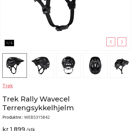
1
/
5
Trek
Trek Rally Wavecel
Terrengsykkelhjelm
Produktnr.:
WEB5315842
kr 1 899
/
stk