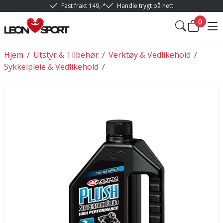
Fast frakt 149,-*
Handle trygt på nett
0
Hjem
/
Utstyr & Tilbehør
/
Verktøy & Vedlikehold
/
Sykkelpleie & Vedlikehold
/