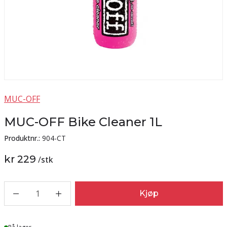
MUC-OFF
MUC-OFF Bike Cleaner 1L
Produktnr.:
904-CT
kr 229
/
stk
1
Kjøp
Lager