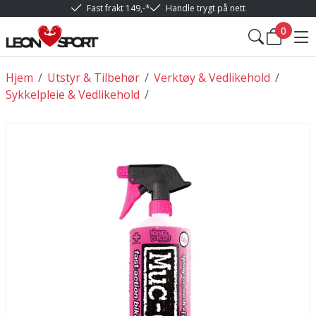
Fast frakt 149,-*
Handle trygt på nett
0
Hjem
/
Utstyr & Tilbehør
/
Verktøy & Vedlikehold
/
Sykkelpleie & Vedlikehold
/