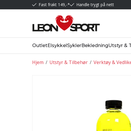
Fast frakt 149,-*
Handle trygt på nett
Outlet
Elsykkel
Sykler
Bekledning
Utstyr & 
Hjem
/
Utstyr & Tilbehør
/
Verktøy & Vedlik