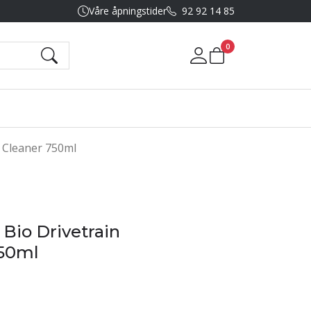
Våre åpningstider
92 92 14 85
0
Mine sider
 Cleaner 750ml
io Drivetrain
750ml