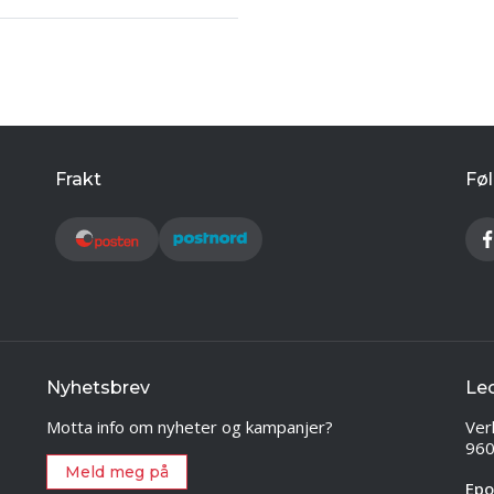
Frakt
Føl
Nyhetsbrev
Le
Motta info om nyheter og kampanjer?
Ver
960
Meld meg på
Epo