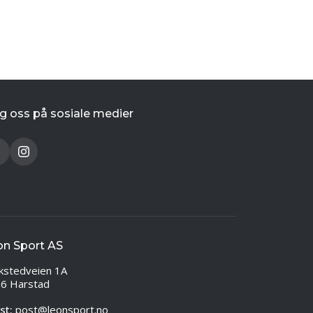
g oss på sosiale medier
on Sport AS
kstedveien 1A
6 Harstad
st:
post@leonsport.no