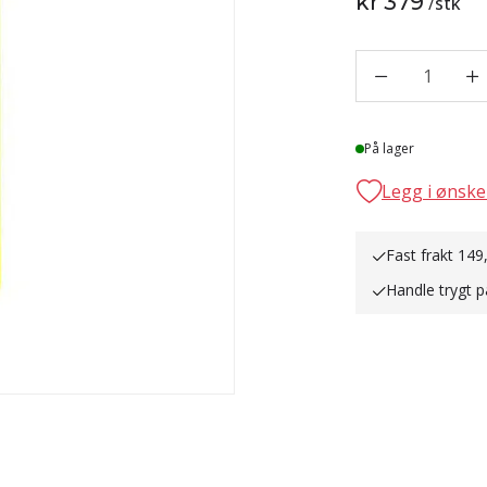
kr 379
/
stk
1
Lager
På lager
Legg i ønske
Fast frakt 149
Handle trygt p