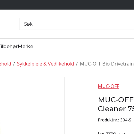
Tilbehør
Merke
ehold
/
Sykkelpleie & Vedlikehold
/
MUC-OFF Bio Drivetrain
MUC-OFF
MUC-OFF B
Cleaner 
Produktnr.:
304-S