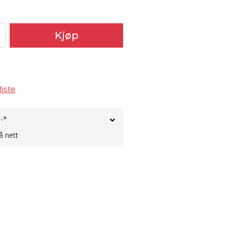
Kjøp
liste
,-*
å nett